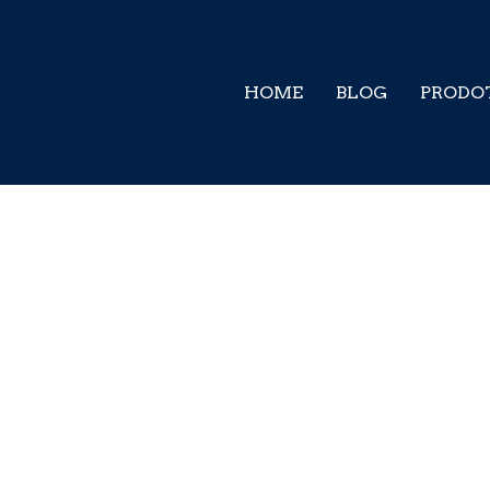
Condizioni di vendita
HOME
BLOG
PRODO
Condizioni di vendita