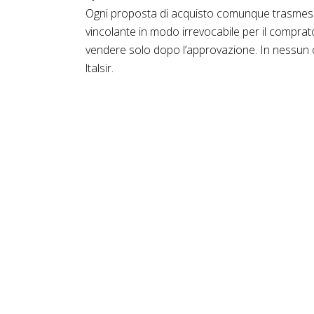
Ogni proposta di acquisto comunque trasmessa 
vincolante in modo irrevocabile per il comprat
vendere solo dopo l’approvazione. In nessun c
ltalsir.
Consulta i nostri prodotti