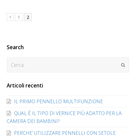
Page
Page
1
2
Previous
Search
Cerca
Submi
Articoli recenti
IL PRIMO PENNELLO MULTIFUNZIONE
QUAL È IL TIPO DI VERNICE PIÙ ADATTO PER LA
CAMERA DEI BAMBINI?
PERCHE’ UTILIZZARE PENNELLI CON SETOLE