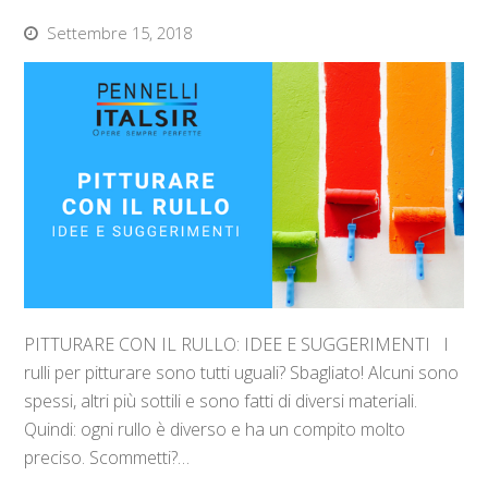
Settembre 15, 2018
PITTURARE CON IL RULLO: IDEE E SUGGERIMENTI I
rulli per pitturare sono tutti uguali? Sbagliato! Alcuni sono
spessi, altri più sottili e sono fatti di diversi materiali.
Quindi: ogni rullo è diverso e ha un compito molto
preciso. Scommetti?…