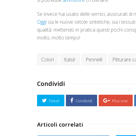
si potrebbe
ammuffire
o rovinare.
Se invece hai usato delle vernici, assicurati di
Oggi
sia le nuove setole sintetiche, sia i tessuti 
qualità: mettendo in pratica questi pochi consigl
molto, molto tempo!
Colori
Italsir
Pennelli
Pitturare 
Condividi
Tweet
Condividi
Plus one
Articoli correlati