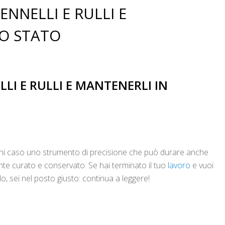
ENNELLI E RULLI E
MO STATO
LLI E RULLI E MANTENERLI IN
ogni caso uno strumento di precisione che può durare anche
nte curato e conservato.
Se hai terminato il tuo
lavoro
e vuoi
, sei nel posto giusto: continua a leggere!