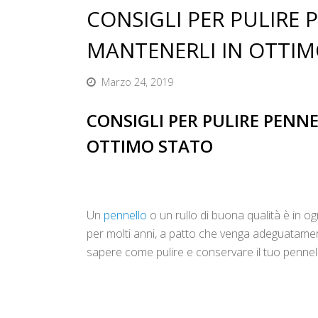
CONSIGLI PER PULIRE P
MANTENERLI IN OTTI
Marzo 24, 2019
CONSIGLI PER PULIRE PENNE
OTTIMO STATO
Un
pennello
o un rullo di buona qualità è in 
per molti anni, a patto che venga adeguatame
sapere come pulire e conservare il tuo pennello